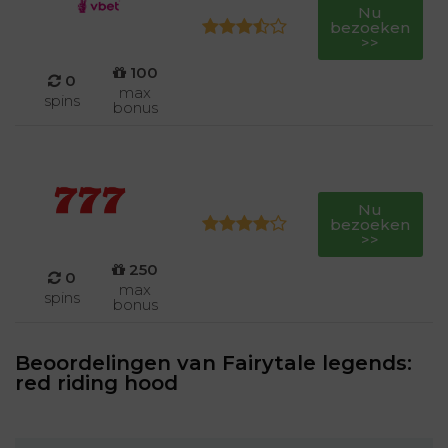
Nu
bezoeken
>>
100
0
max
spins
bonus
Nu
bezoeken
>>
250
0
max
spins
bonus
Beoordelingen van Fairytale legends:
red riding hood