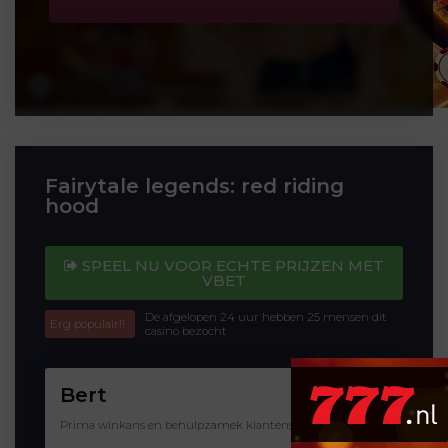
Fairytale legends: red riding
hood
SPEEL NU VOOR ECHTE PRIJZEN MET
VBET
De afgelopen 24 uur hebben 25 mensen dit
Erg populair!!
casino bezocht
Bert
Prima winkans en behulpzamek klantenservice