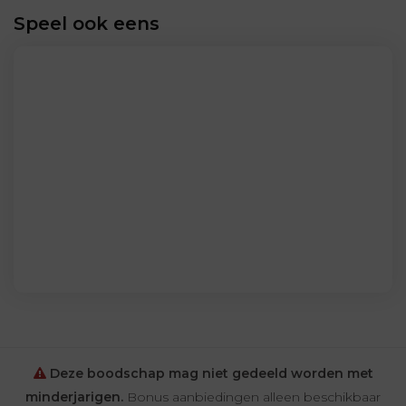
Speel ook eens
Deze boodschap mag niet gedeeld worden met
minderjarigen.
Bonus aanbiedingen alleen beschikbaar