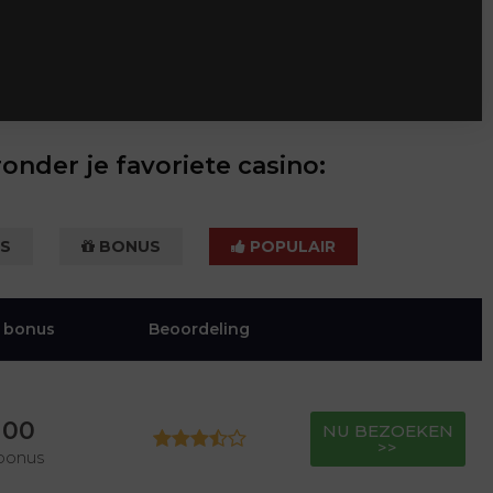
onder je favoriete casino:
S
BONUS
POPULAIR
 bonus
Beoordeling
100
NU BEZOEKEN
>>
bonus