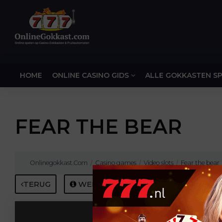
HOME
ONLINE CASINO GIDS
ALLE GOKKASTEN S
FEAR THE BEAR
Onlinegokkast.Com
Casino games
Video slots
Fear the bear
TERUG
WERKT HET NIET?