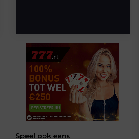
Speel ook eens