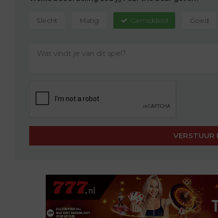
Slecht
Matig
Gemiddeld
Goed