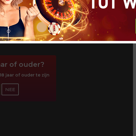
aar of ouder?
18 jaar of ouder te zijn
NEE