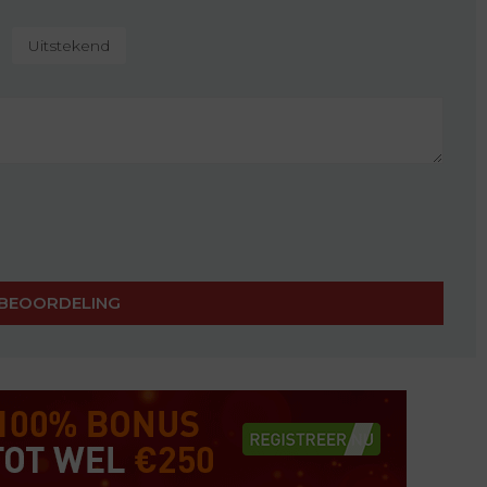
Uitstekend