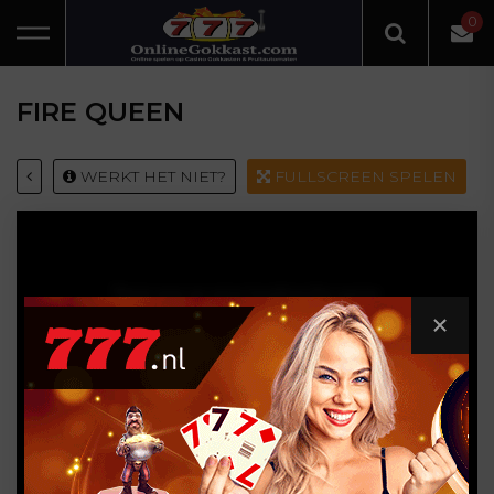
0
HOME
FIRE QUEEN
ONLINE CASINO GIDS
WERKT HET NIET?
FULLSCREEN SPELEN
ALLE GOKKASTEN SPELEN
CASINO GAMES
BINGO
KRASLOTEN
Ben je 18 jaar of ouder?