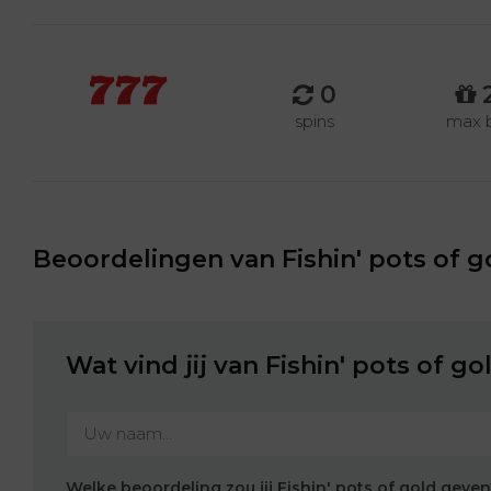
0
spins
max 
Beoordelingen van Fishin' pots of g
Wat vind jij van Fishin' pots of go
Welke beoordeling zou jij Fishin' pots of gold geven