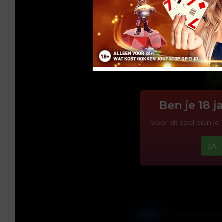
Ben je 18 j
Voor dit spel dien je
JA