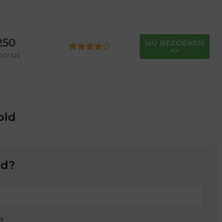
250
NU BEZOEKEN
>>
bonus
old
ld?
?