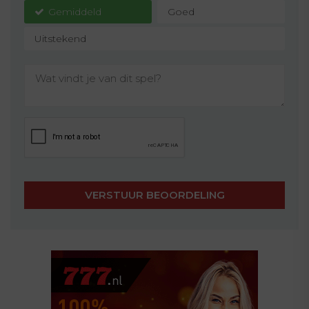
Gemiddeld
Goed
Uitstekend