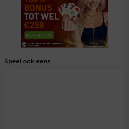
Speel ook eens