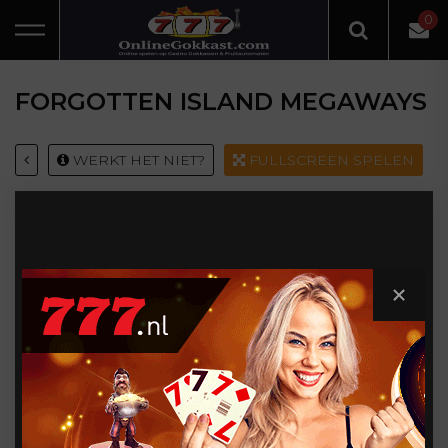
0
HOME
FORGOTTEN ISLAND MEGAWAYS
ONLINE CASINO GIDS
WERKT HET NIET?
FULLSCREEN SPELEN
ALLE GOKKASTEN SPELEN
CASINO GAMES
BINGO
KRASLOTEN
Ben je 18 jaar of ouder?