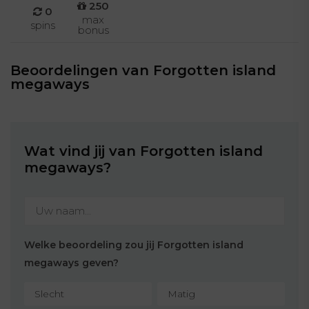
250
0
max
spins
bonus
Beoordelingen van Forgotten island
megaways
Wat vind jij van Forgotten island
megaways?
Welke beoordeling zou jij Forgotten island
megaways geven?
Slecht
Matig