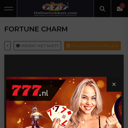
0
HOME
FORTUNE CHARM
ONLINE CASINO GIDS
WERKT HET NIET?
FULLSCREEN SPELEN
ALLE GOKKASTEN SPELEN
CASINO GAMES
BINGO
KRASLOTEN
Ben je 18 jaar of ouder?