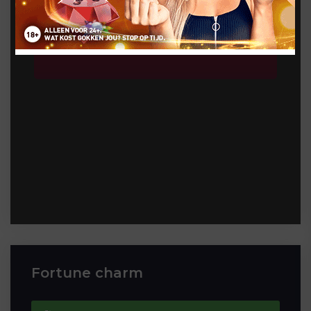
Voor dit spel dien je
18 jaar of ouder te zijn
JA
NEE
Fortune charm