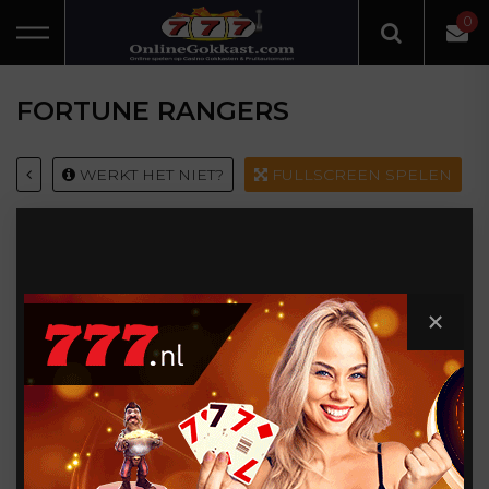
0
HOME
FORTUNE RANGERS
ONLINE CASINO GIDS
WERKT HET NIET?
FULLSCREEN SPELEN
ALLE GOKKASTEN SPELEN
CASINO GAMES
BINGO
KRASLOTEN
Ben je 18 jaar of ouder?