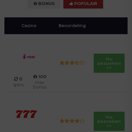
BONUS
POPULAIR
Casino
Beoordeling
Nu
bezoeken
>>
100
0
max
spins
bonus
Nu
bezoeken
>>