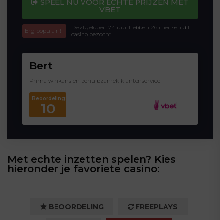
SPEEL NU VOOR ECHTE PRIJZEN MET
VBET
De afgelopen 24 uur hebben 26 mensen dit
Erg populair!!
casino bezocht
Bert
Prima winkans en behulpzamek klantenservice
Beoordeling:
10
Met echte inzetten spelen? Kies
hieronder je favoriete casino:
BEOORDELING
FREEPLAYS