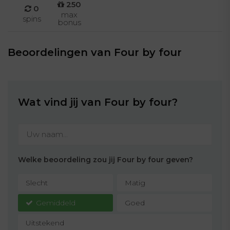
250
0
max
spins
bonus
Beoordelingen van Four by four
Wat vind jij van Four by four?
Welke beoordeling zou jij Four by four geven?
Slecht
Matig
Gemiddeld
Goed
Uitstekend