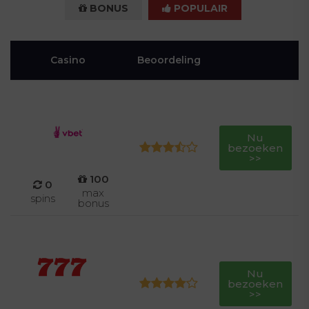
BONUS
POPULAIR
Casino
Beoordeling
Nu
bezoeken
>>
100
0
max
spins
bonus
Nu
bezoeken
>>