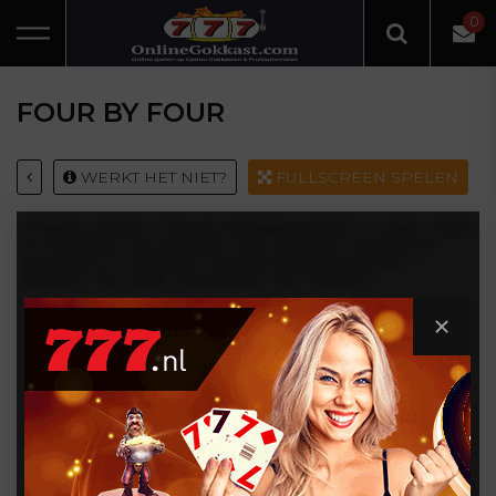
0
HOME
FOUR BY FOUR
ONLINE CASINO GIDS
WERKT HET NIET?
FULLSCREEN SPELEN
ALLE GOKKASTEN SPELEN
CASINO GAMES
BINGO
KRASLOTEN
Ben je 18 jaar of ouder?