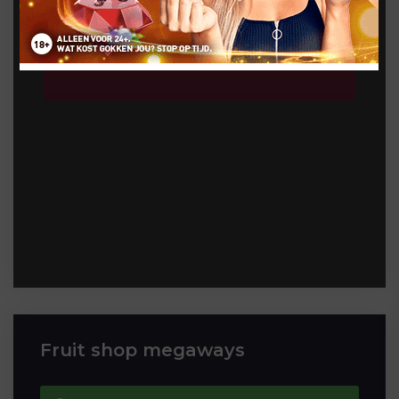
Voor dit spel dien je
18 jaar of ouder te zijn
JA
NEE
Fruit shop megaways