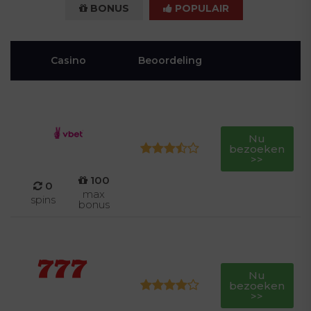
BONUS
POPULAIR
Casino
Beoordeling
Nu
bezoeken
>>
100
0
max
spins
bonus
Nu
bezoeken
>>