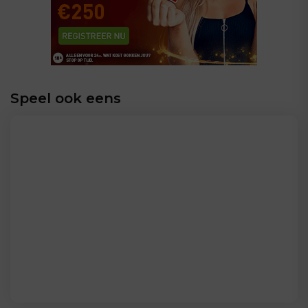
Speel ook eens