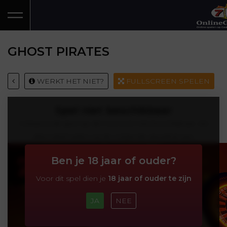
HOME
GHOST PIRATES
ONLINE CASINO GIDS
WERKT HET NIET?
FULLSCREEN SPELEN
ALLE GOKKASTEN SPELEN
Spel niet beschikbaar
CASINO GAMES
Helaas is dit spel op dit moment niet beschikbaar. Als
alternatief raden wij de volgende speelhal aan:
BINGO
Ben je 18 jaar of ouder?
KRASLOTEN
Voor dit spel dien je
18 jaar of ouder te zijn
JA
NEE