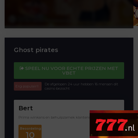
Ghost pirates
SPEEL NU VOOR ECHTE PRIJZEN MET
VBET
De afgelopen 24 uur hebben 16 mensen dit
Erg populair!!
casino bezocht
Bert
Prima winkans en behulpzamek klantenservice
Beoordeling:
10