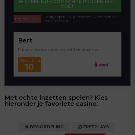
SPEEL NU VOOR ECHTE PRIJZEN MET
VBET
De afgelopen 24 uur hebben 27 mensen dit
Erg populair!!
casino bezocht
Bert
Prima winkans en behulpzamek klantenservice
Beoordeling:
10
Met echte inzetten spelen? Kies
hieronder je favoriete casino:
BEOORDELING
FREEPLAYS