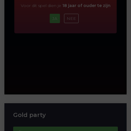
Voor dit spel dien je
18 jaar of ouder te zijn
JA
NEE
Gold party