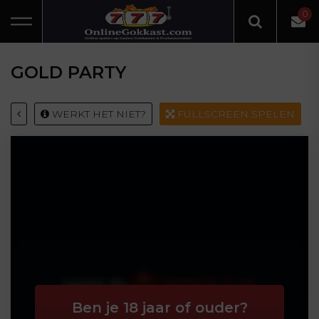
0
HOME
GOLD PARTY
ONLINE CASINO GIDS
WERKT HET NIET?
FULLSCREEN SPELEN
ALLE GOKKASTEN SPELEN
CASINO GAMES
BINGO
KRASLOTEN
Ben je 18 jaar of ouder?