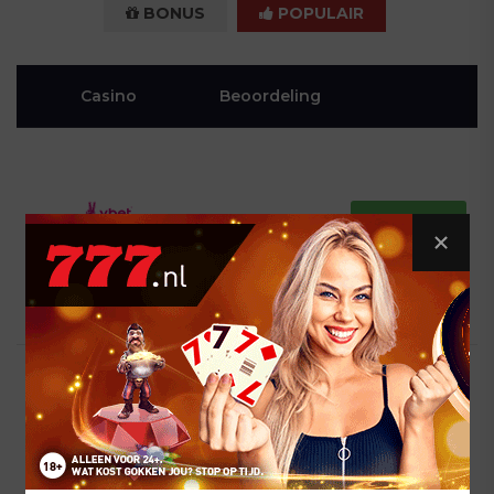
BONUS
POPULAIR
Casino
Beoordeling
Nu
bezoeken
>>
100
0
max
spins
bonus
Nu
bezoeken
>>