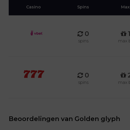
Casino
Spins
Max
0
spins
max 
0
spins
max 
Beoordelingen van Golden glyph