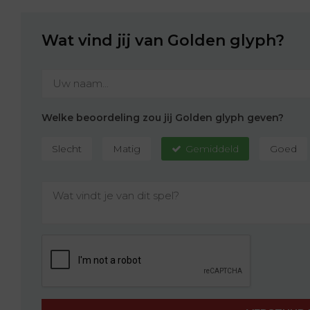
Wat vind jij van Golden glyph?
Welke beoordeling zou jij Golden glyph geven?
Slecht
Matig
Gemiddeld
Goed