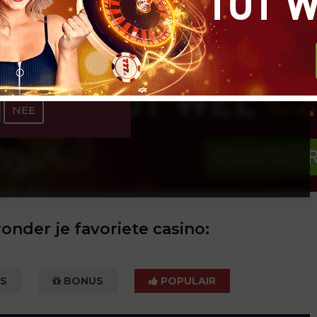
. Als alternatief raden wij de volgende speelhal aan:
aar of ouder?
18 jaar of ouder te zijn
NEE
onder je favoriete casino:
S
BONUS
POPULAIR