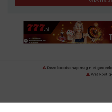
Deze boodschap mag niet gedeeld
Wat kost g
GRATIS SPEELGELD ONTVANGEN?