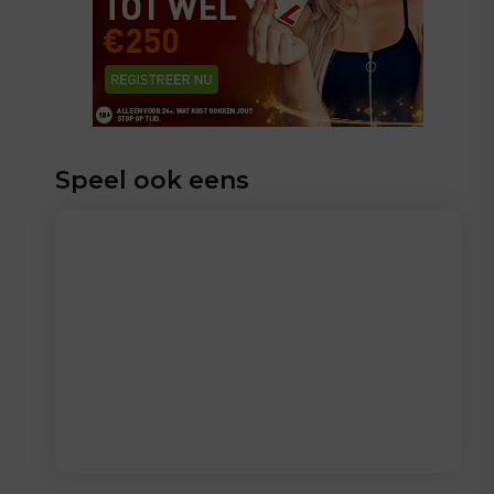
Speel ook eens