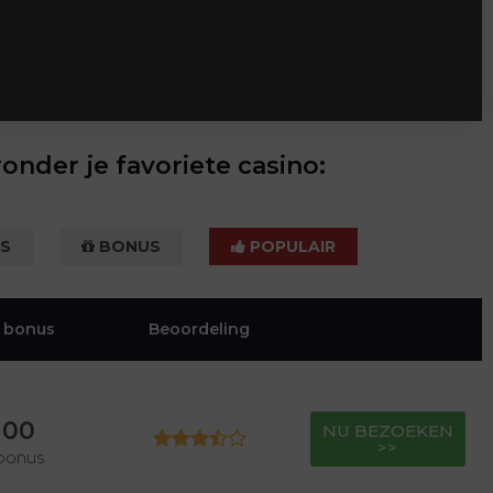
onder je favoriete casino:
S
BONUS
POPULAIR
 bonus
Beoordeling
100
NU BEZOEKEN
>>
bonus