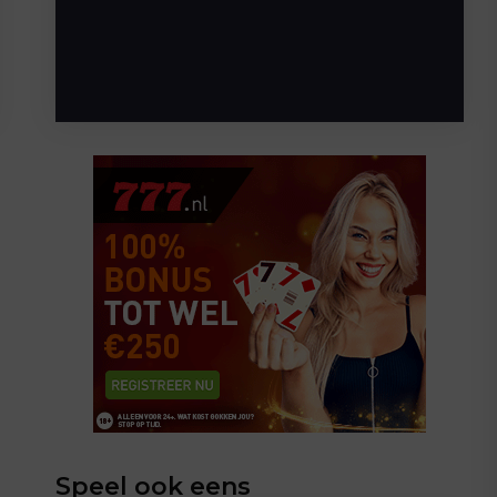
Speel ook eens