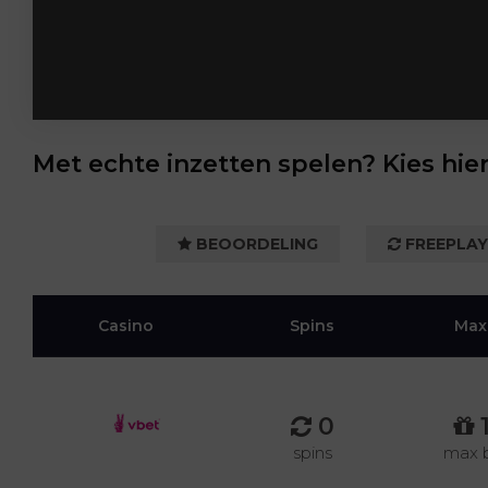
Met echte inzetten spelen? Kies hier
BEOORDELING
FREEPLAY
Casino
Spins
Max
0
spins
max 