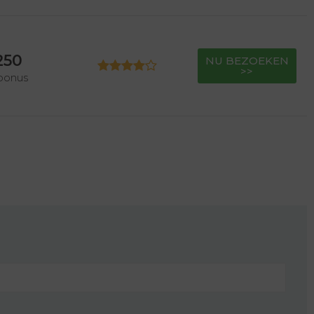
250
NU BEZOEKEN
>>
bonus