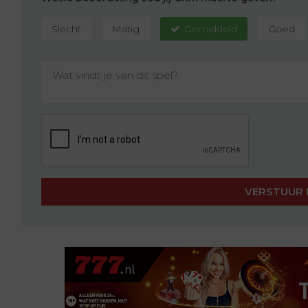
Slecht
Matig
Gemiddeld
Goed