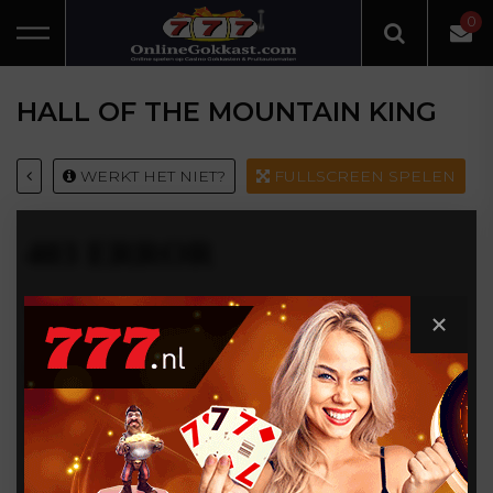
0
HOME
HALL OF THE MOUNTAIN KING
ONLINE CASINO GIDS
WERKT HET NIET?
FULLSCREEN SPELEN
ALLE GOKKASTEN SPELEN
CASINO GAMES
BINGO
KRASLOTEN
Ben je 18 jaar of ouder?