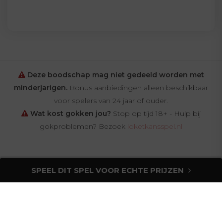
Deze boodschap mag niet gedeeld worden met
minderjarigen.
Bonus aanbiedingen alleen beschikbaar
voor spelers van 24 jaar of ouder.
Wat kost gokken jou?
Stop op tijd 18+ - Hulp bij
gokproblemen? Bezoek
loketkansspel.nl
SPEEL DIT SPEL VOOR ECHTE PRIJZEN
© Copyright 2013-2026 Onlinegokkast.com - Alle rechten
voorbehouden /
Nieuws
/
Sitemap
/
Verantwoord Gokken
/