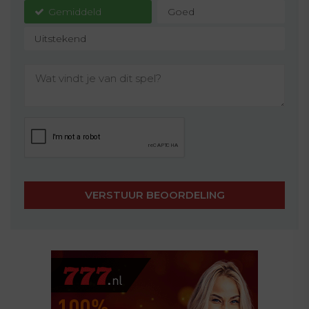
Gemiddeld
Goed
Uitstekend