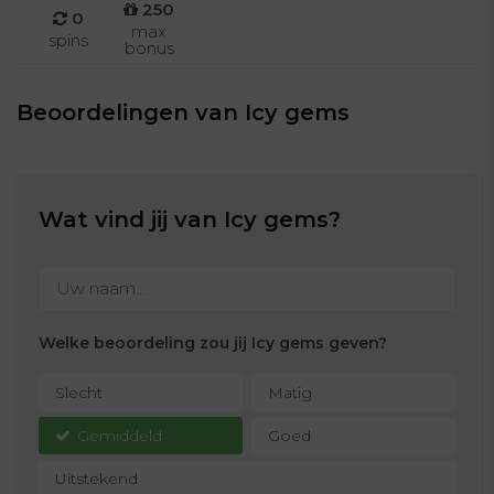
250
0
max
spins
bonus
Beoordelingen van Icy gems
Wat vind jij van Icy gems?
Welke beoordeling zou jij Icy gems geven?
Slecht
Matig
Gemiddeld
Goed
Uitstekend