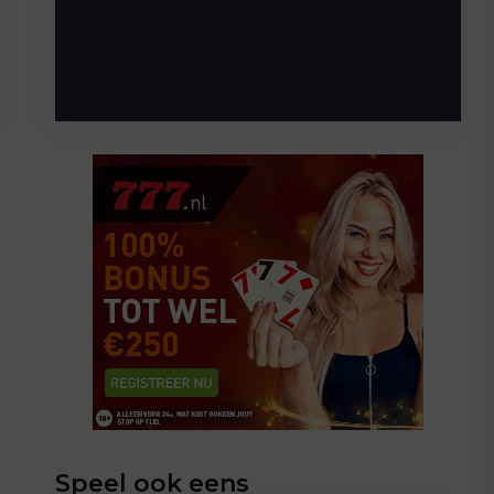
Speel ook eens