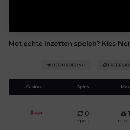
Met echte inzetten spelen? Kies hier
BEOORDELING
FREEPLAY
Casino
Spins
Max
0
spins
max 