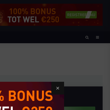
Jackpot raiders