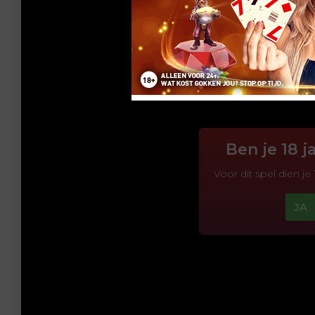
Ben je 18 j
Voor dit spel dien je
JA