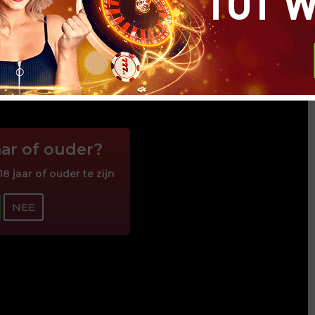
aar of ouder?
18 jaar of ouder te zijn
NEE