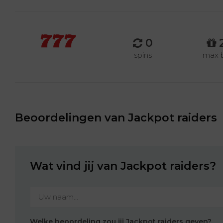
0
spins
max 
Beoordelingen van Jackpot raiders
Wat vind jij van Jackpot raiders?
Welke beoordeling zou jij Jackpot raiders geven?