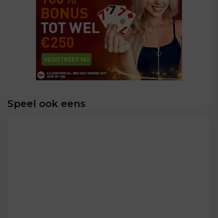
Speel ook eens