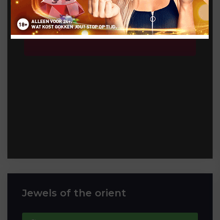
Voor dit spel dien je
18 jaar of ouder te zijn
JA
NEE
Jewels of the orient