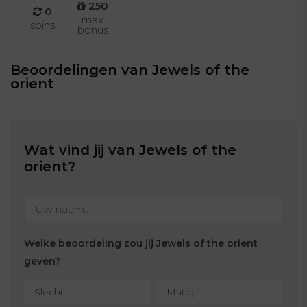
250
0
max
spins
bonus
Beoordelingen van Jewels of the
orient
Wat vind jij van Jewels of the
orient?
Welke beoordeling zou jij Jewels of the orient
geven?
Slecht
Matig