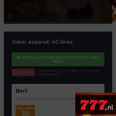
Joker expand: 40 lines
SPEEL NU VOOR ECHTE PRIJZEN MET
VBET
De afgelopen 24 uur hebben 22 mensen dit
Erg populair!!
casino bezocht
Bert
Prima winkans en behulpzamek klantenservice
Beoordeling:
10