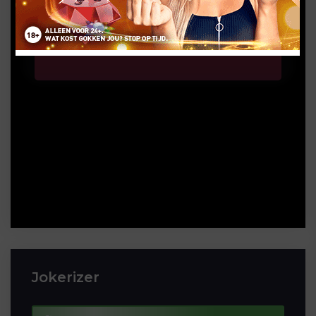
Voor dit spel dien je
18 jaar of ouder te zijn
JA
NEE
Jokerizer