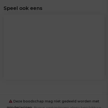
Speel ook eens
Deze boodschap mag niet gedeeld worden met
minderjarigen.
Bonus aanbiedingen alleen beschikbaar