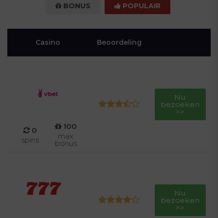
BONUS
POPULAIR
Casino
Beoordeling
Nu
bezoeken
>>
100
0
max
spins
bonus
Nu
bezoeken
>>