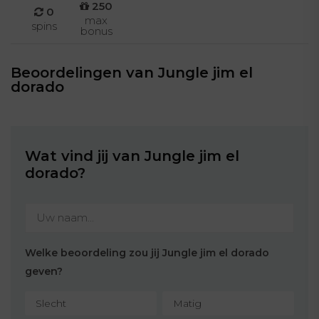
250
0
max
spins
bonus
Beoordelingen van Jungle jim el
dorado
Wat vind jij van Jungle jim el
dorado?
Welke beoordeling zou jij Jungle jim el dorado
geven?
Slecht
Matig