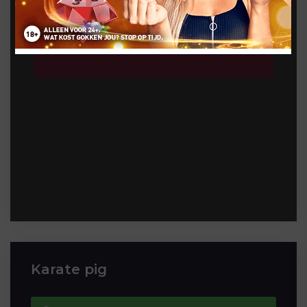
Voor dit spel dien je
18 jaar of ouder te zijn
JA
NEE
Karate pig