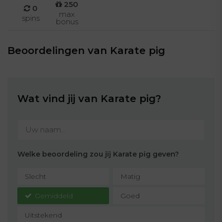
250
0
max
spins
bonus
Beoordelingen van Karate pig
Wat vind jij van Karate pig?
Welke beoordeling zou jij Karate pig geven?
Slecht
Matig
Gemiddeld
Goed
Uitstekend