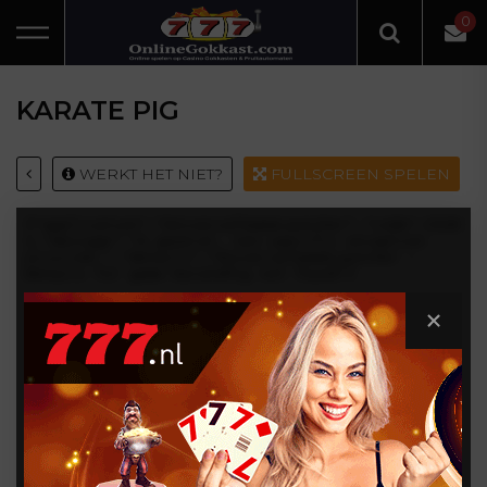
0
HOME
KARATE PIG
ONLINE CASINO GIDS
WERKT HET NIET?
FULLSCREEN SPELEN
ALLE GOKKASTEN SPELEN
CASINO GAMES
BINGO
KRASLOTEN
Ben je 18 jaar of ouder?