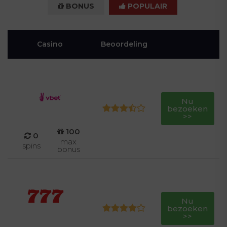
BONUS
POPULAIR
Casino
Beoordeling
Nu
bezoeken
>>
100
0
max
spins
bonus
Nu
bezoeken
>>