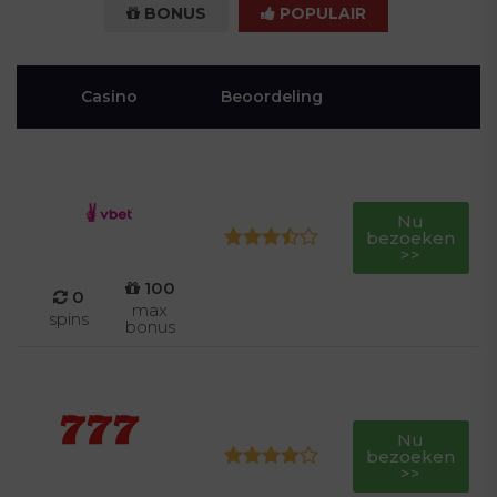
BONUS
POPULAIR
Casino
Beoordeling
Nu
bezoeken
>>
100
0
max
spins
bonus
Nu
bezoeken
>>