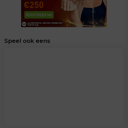
Speel ook eens