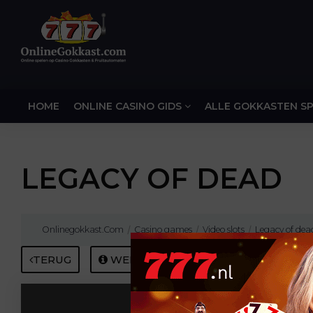
HOME
ONLINE CASINO GIDS
ALLE GOKKASTEN S
LEGACY OF DEAD
Onlinegokkast.Com
Casino games
Video slots
Legacy of dea
TERUG
WERKT HET NIET?