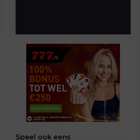
Speel ook eens