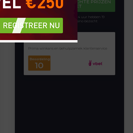
SPEEL NU VOOR ECHTE PRIJZEN
MET VBET
De afgelopen 24 uur hebben 19
Erg populair!!
mensen dit casino bezocht
Bert
Prima winkans en behulpzamek klantenservice
Beoordeling:
10