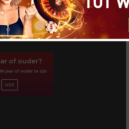
aar of ouder?
18 jaar of ouder te zijn
NEE