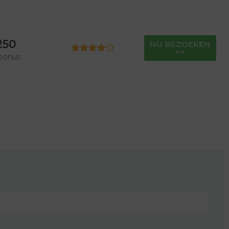
250
NU BEZOEKEN
>>
bonus