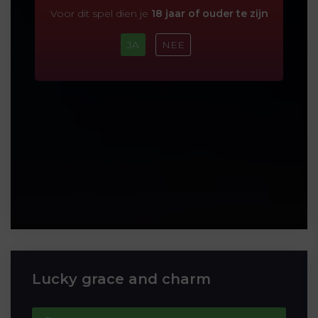
Voor dit spel dien je
18 jaar of ouder te zijn
JA
NEE
Lucky grace and charm