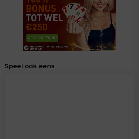
Speel ook eens