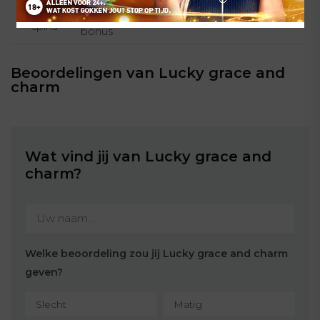
250
0
max
spins
bonus
Beoordelingen van Lucky grace and
charm
Wat vind jij van Lucky grace and
charm?
Welke beoordeling zou jij Lucky grace and charm
geven?
Slecht
Matig