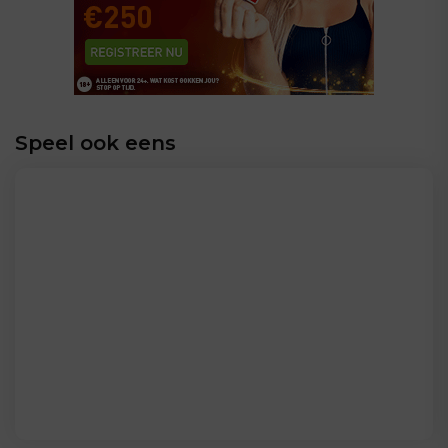
Speel ook eens