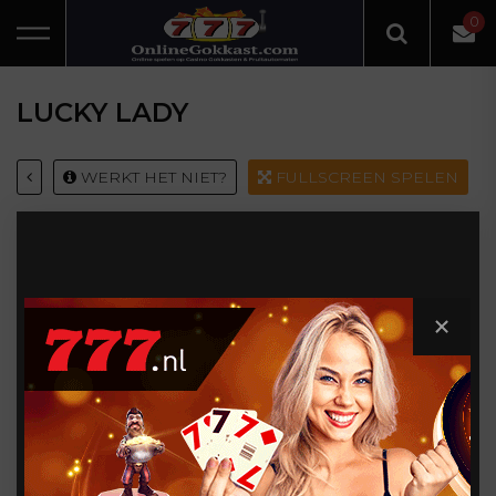
0
HOME
LUCKY LADY
ONLINE CASINO GIDS
WERKT HET NIET?
FULLSCREEN SPELEN
ALLE GOKKASTEN SPELEN
CASINO GAMES
BINGO
KRASLOTEN
Ben je 18 jaar of ouder?