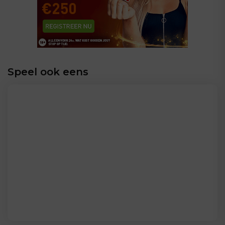
Speel ook eens