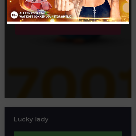
Voor dit spel dien je
18 jaar of ouder te zijn
JA
NEE
Lucky lady