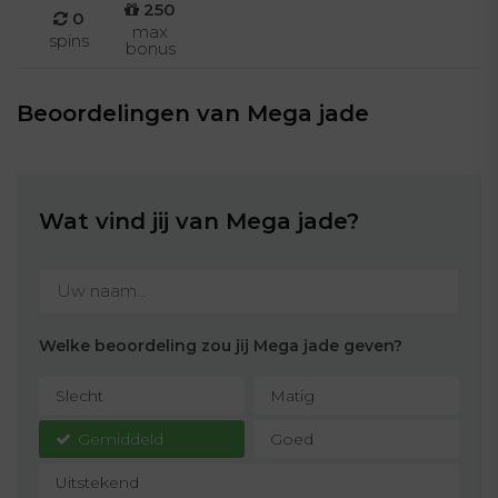
250
0
max
spins
bonus
Beoordelingen van Mega jade
Wat vind jij van Mega jade?
Welke beoordeling zou jij Mega jade geven?
Slecht
Matig
Gemiddeld
Goed
Uitstekend