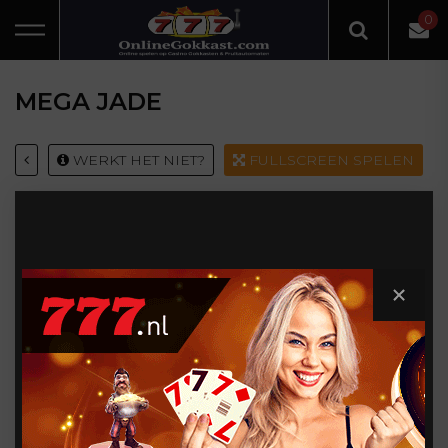
0
HOME
MEGA JADE
ONLINE CASINO GIDS
WERKT HET NIET?
FULLSCREEN SPELEN
ALLE GOKKASTEN SPELEN
CASINO GAMES
BINGO
KRASLOTEN
Ben je 18 jaar of ouder?