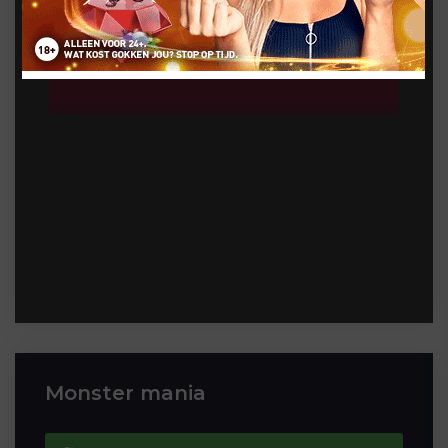
Voor dit spel dien je
18 jaar of ouder te zijn
JA
NEE
Monster mania