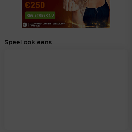
Speel ook eens