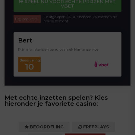
SPEEL NU VOOR ECHTE PRIJZEN MET
VBET
De afgelopen 24 uur hebben 24 mensen dit
Erg populair!!
casino bezocht
Bert
Prima winkans en behulpzamek klantenservice
Beoordeling:
10
Met echte inzetten spelen? Kies
hieronder je favoriete casino:
BEOORDELING
FREEPLAYS