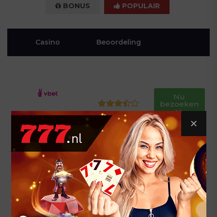
BONUS
POPULAIR
Casino
Beoordeling
Nu
bezoeken
>>
100
0
max
spins
bonus
Nu
bezoeken
>>