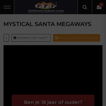
0
HOME
MYSTICAL SANTA MEGAWAYS
ONLINE CASINO GIDS
WERKT HET NIET?
FULLSCREEN SPELEN
ALLE GOKKASTEN SPELEN
CASINO GAMES
BINGO
KRASLOTEN
Ben je 18 jaar of ouder?