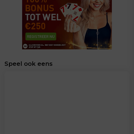
Speel ook eens