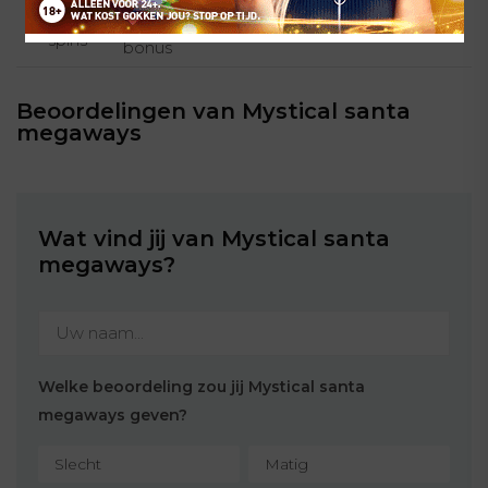
250
0
max
spins
bonus
Beoordelingen van Mystical santa
megaways
Wat vind jij van Mystical santa
megaways?
Welke beoordeling zou jij Mystical santa
megaways geven?
Slecht
Matig