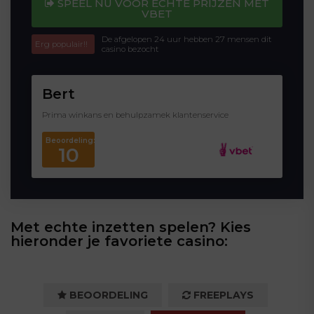
SPEEL NU VOOR ECHTE PRIJZEN MET
VBET
De afgelopen 24 uur hebben 27 mensen dit
Erg populair!!
casino bezocht
Bert
Prima winkans en behulpzamek klantenservice
Beoordeling:
10
Met echte inzetten spelen? Kies
hieronder je favoriete casino:
BEOORDELING
FREEPLAYS