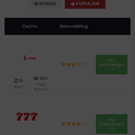
BONUS
POPULAIR
Casino
Beoordeling
Nu
bezoeken
>>
100
0
max
spins
bonus
Nu
bezoeken
>>