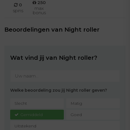
250
0
max
spins
bonus
Beoordelingen van Night roller
Wat vind jij van Night roller?
Welke beoordeling zou jij Night roller geven?
Slecht
Matig
Gemiddeld
Goed
Uitstekend