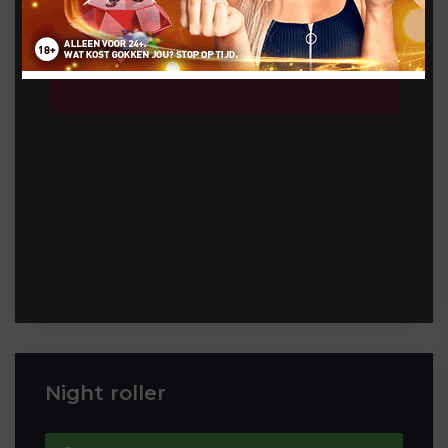
Voor dit spel dien je
18 jaar of ouder te zijn
JA
NEE
Night roller