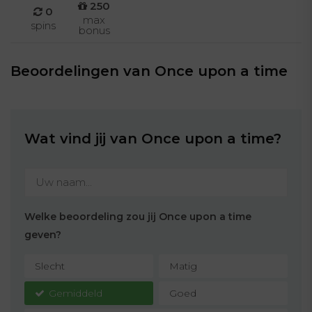
250
0
max
spins
bonus
Beoordelingen van Once upon a time
Wat vind jij van Once upon a time?
Welke beoordeling zou jij Once upon a time
geven?
Slecht
Matig
Gemiddeld
Goed