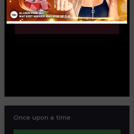
Voor dit spel dien je
18 jaar of ouder te zijn
JA
NEE
Once upon a time