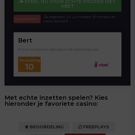
SPEEL NU VOOR ECHTE PRIJZEN MET
VBET
De afgelopen 24 uur hebben 15 mensen dit
Erg populair!!
casino bezocht
Bert
Prima winkans en behulpzamek klantenservice
Beoordeling:
10
Met echte inzetten spelen? Kies
hieronder je favoriete casino:
BEOORDELING
FREEPLAYS