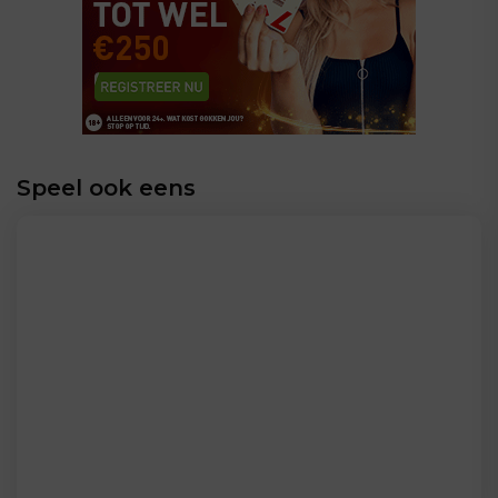
Speel ook eens