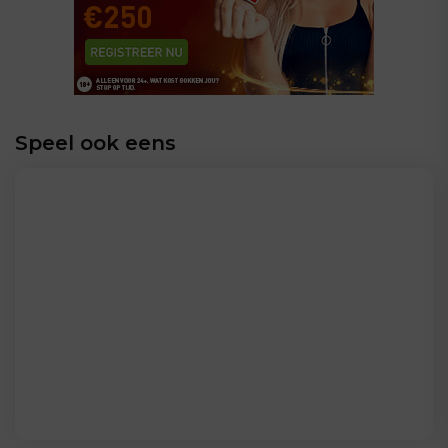
Speel ook eens