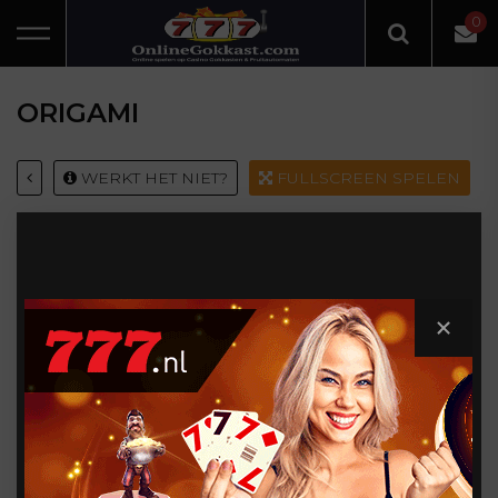
0
HOME
ORIGAMI
ONLINE CASINO GIDS
WERKT HET NIET?
FULLSCREEN SPELEN
ALLE GOKKASTEN SPELEN
CASINO GAMES
BINGO
KRASLOTEN
Ben je 18 jaar of ouder?