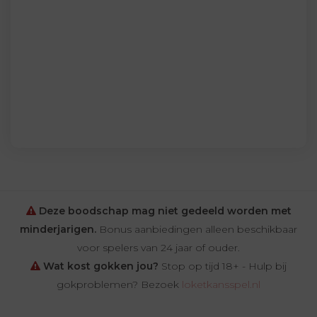
Deze boodschap mag niet gedeeld worden met
minderjarigen.
Bonus aanbiedingen alleen beschikbaar
voor spelers van 24 jaar of ouder.
Wat kost gokken jou?
Stop op tijd 18+ - Hulp bij
gokproblemen? Bezoek
loketkansspel.nl