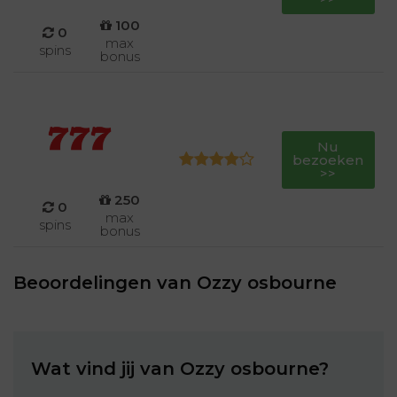
100
0
max
spins
bonus
Nu
bezoeken
>>
250
0
max
spins
bonus
Beoordelingen van Ozzy osbourne
Wat vind jij van Ozzy osbourne?