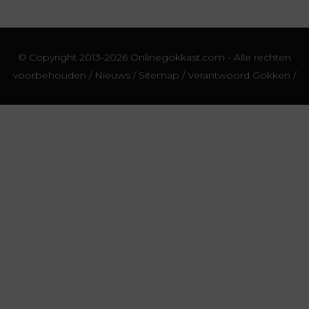
© Copyright 2013-2026 Onlinegokkast.com - Alle rechten
voorbehouden /
Nieuws
/
Sitemap
/
Verantwoord Gokken
/