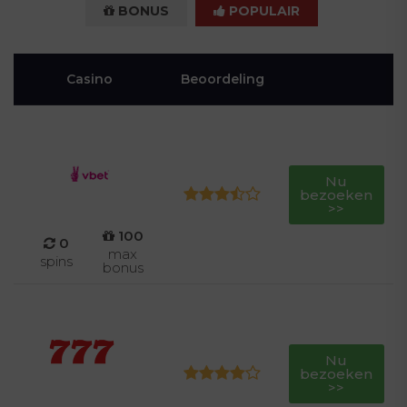
BONUS
POPULAIR
Casino
Beoordeling
Nu
bezoeken
>>
100
0
max
spins
bonus
Nu
bezoeken
>>