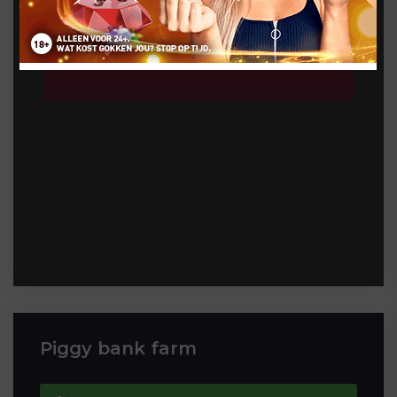
Voor dit spel dien je
18 jaar of ouder te zijn
JA
NEE
Piggy bank farm