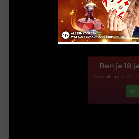
Ben je 18 j
Voor dit spel dien je
JA