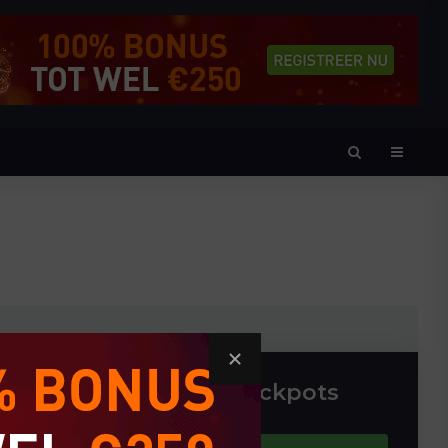
Playboy gold jackpots