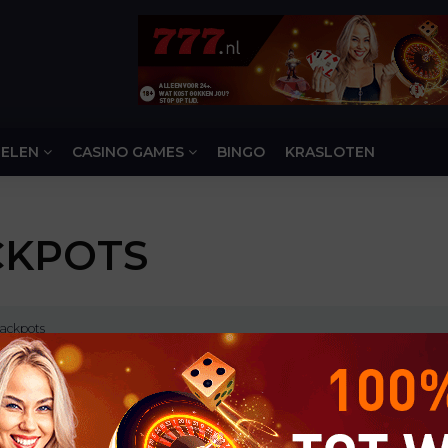
PELEN
CASINO GAMES
BINGO
KRASLOTEN
CKPOTS
jackpots
FULLSCREEN SPELEN