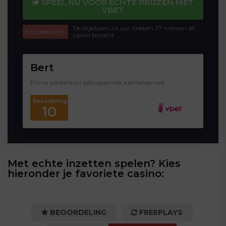
SPEEL NU VOOR ECHTE PRIJZEN MET
VBET
De afgelopen 24 uur hebben 27 mensen dit
Erg populair!!
casino bezocht
Bert
Prima winkans en behulpzamek klantenservice
Beoordeling:
10
Met echte inzetten spelen? Kies
hieronder je favoriete casino:
BEOORDELING
FREEPLAYS