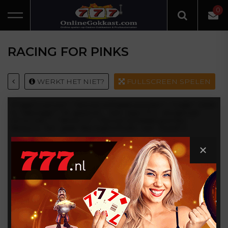
0
HOME
RACING FOR PINKS
ONLINE CASINO GIDS
WERKT HET NIET?
FULLSCREEN SPELEN
ALLE GOKKASTEN SPELEN
CASINO GAMES
BINGO
KRASLOTEN
Ben je 18 jaar of ouder?