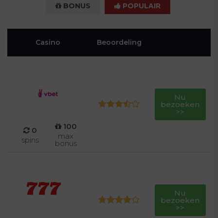
BONUS
POPULAIR
Casino
Beoordeling
Nu
bezoeken
>>
100
0
max
spins
bonus
Nu
bezoeken
>>