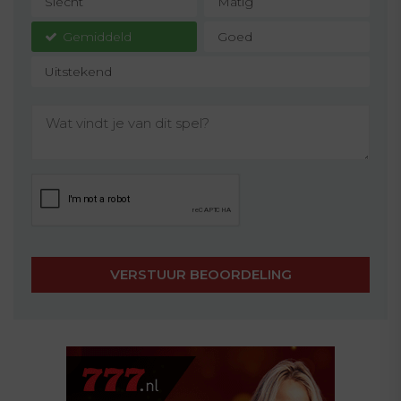
Slecht
Matig
Gemiddeld
Goed
Uitstekend