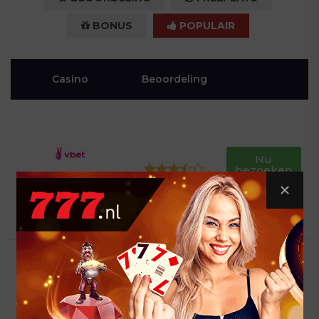
BONUS
POPULAIR
Casino
Beoordeling
Nu
bezoeken
>>
100
0
max
spins
bonus
Nu
bezoeken