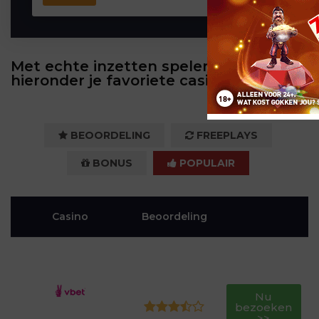
Met echte inzetten spelen? Kies
hieronder je favoriete casino:
BEOORDELING
FREEPLAYS
BONUS
POPULAIR
Casino
Beoordeling
Nu
bezoeken
>>