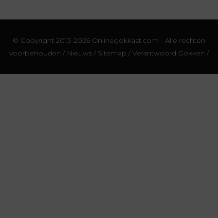
© Copyright 2013-2026 Onlinegokkast.com - Alle rechten
voorbehouden /
Nieuws
/
Sitemap
/
Verantwoord Gokken
/