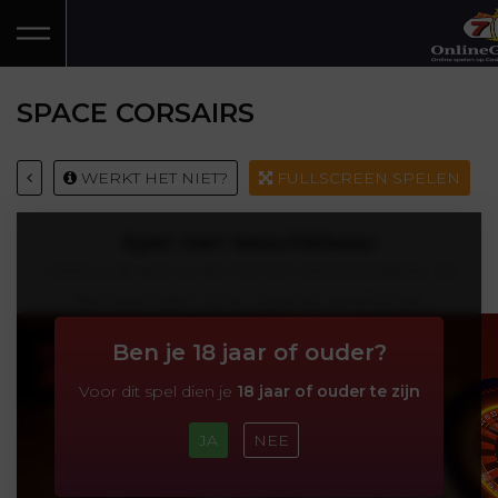
HOME
SPACE CORSAIRS
ONLINE CASINO GIDS
WERKT HET NIET?
FULLSCREEN SPELEN
ALLE GOKKASTEN SPELEN
Spel niet beschikbaar
CASINO GAMES
Helaas is dit spel op dit moment niet beschikbaar. Als
alternatief raden wij de volgende speelhal aan:
BINGO
Ben je 18 jaar of ouder?
KRASLOTEN
Voor dit spel dien je
18 jaar of ouder te zijn
JA
NEE