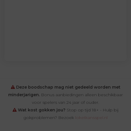
Deze boodschap mag niet gedeeld worden met
minderjarigen.
Bonus aanbiedingen alleen beschikbaar
voor spelers van 24 jaar of ouder.
Wat kost gokken jou?
Stop op tijd 18+ - Hulp bij
gokproblemen? Bezoek
loketkansspel.nl