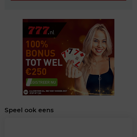
Speel ook eens