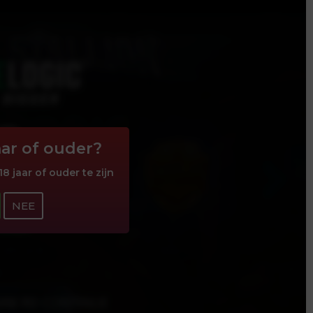
aar of ouder?
18 jaar of ouder te zijn
NEE