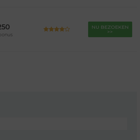
250
NU BEZOEKEN
>>
bonus