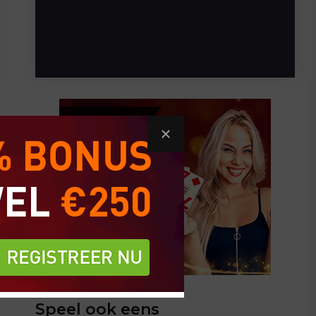
Speel ook eens