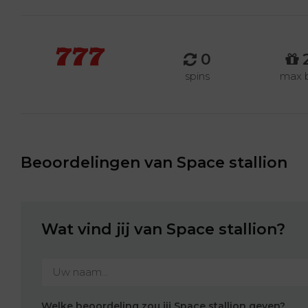
0
spins
max 
Beoordelingen van Space stallion
Wat vind jij van Space stallion?
Welke beoordeling zou jij Space stallion geven?