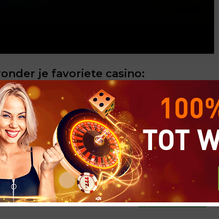
onder je favoriete casino:
S
BONUS
POPULAIR
 bonus
Beoordeling
100
NU BEZOEKEN
>>
bonus