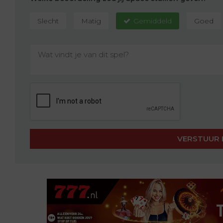
Slecht
Matig
Gemiddeld
Goed