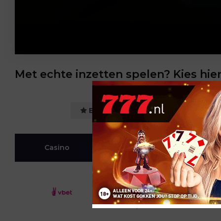
Met echte inzetten spelen? Kies hier
BEOORDELING
FREEPLAY
Casino
Spins
Max
0
spins
max 