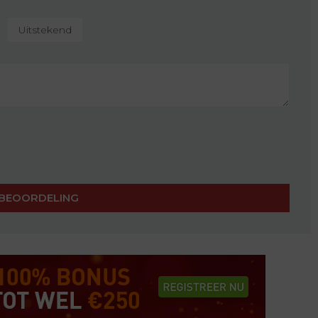
Uitstekend