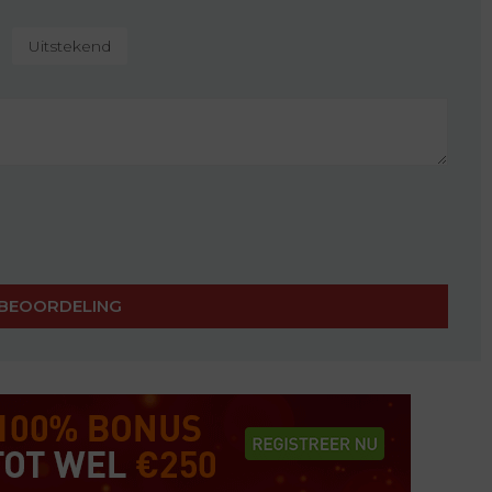
Uitstekend