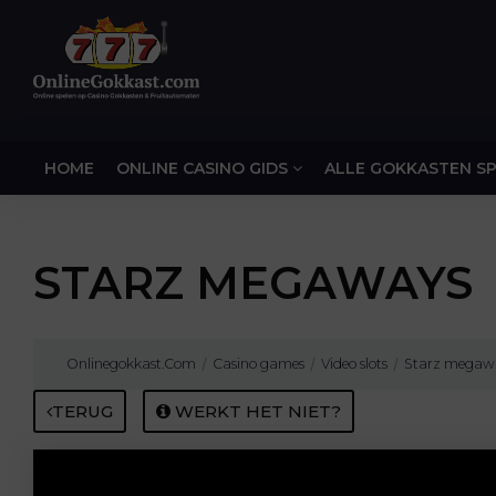
HOME
ONLINE CASINO GIDS
ALLE GOKKASTEN S
STARZ MEGAWAYS
Onlinegokkast.Com
Casino games
Video slots
Starz megaw
TERUG
WERKT HET NIET?