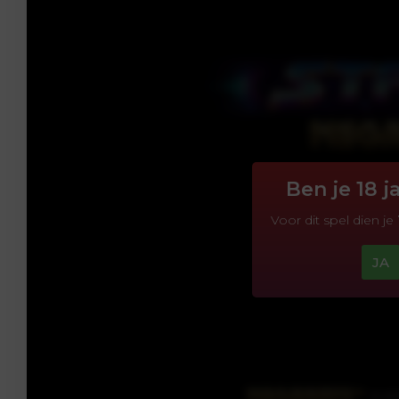
Ben je 18 j
Voor dit spel dien je
JA