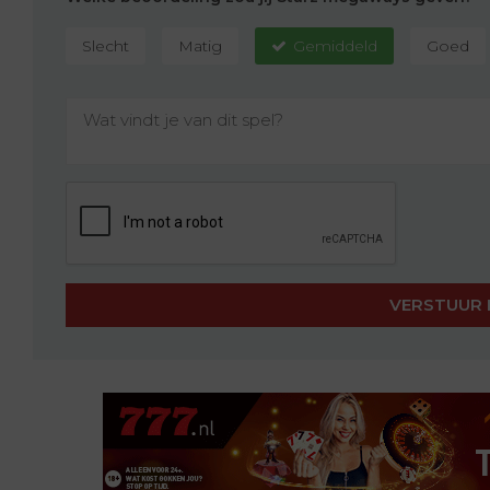
Slecht
Matig
Gemiddeld
Goed