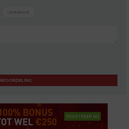
Uitstekend