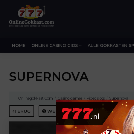
HOME
ONLINE CASINO GIDS
ALLE GOKKASTEN S
SUPERNOVA
Onlinegokkast.Com
Casino games
Video slots
Supernova
TERUG
WERKT HET NIET?