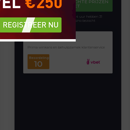
SPEEL NU VOOR ECHTE PRIJZEN
MET VBET
De afgelopen 24 uur hebben 31
Erg populair!!
mensen dit casino bezocht
Bert
Prima winkans en behulpzamek klantenservice
Beoordeling:
10