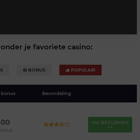
onder je favoriete casino:
S
BONUS
POPULAIR
 bonus
Beoordeling
100
NU BEZOEKEN
>>
bonus