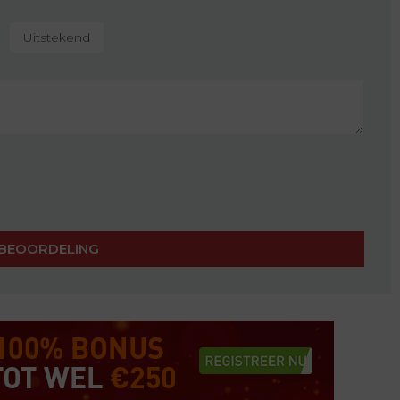
Uitstekend