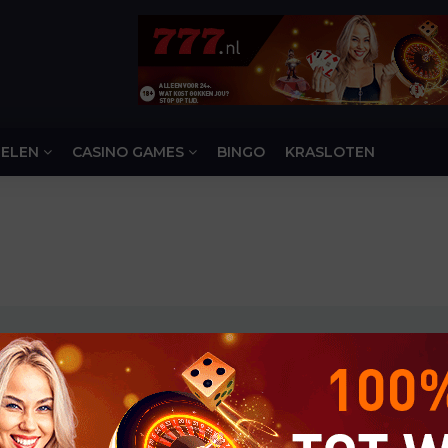
PELEN
CASINO GAMES
BINGO
KRASLOTEN
FULLSCREEN SPELEN