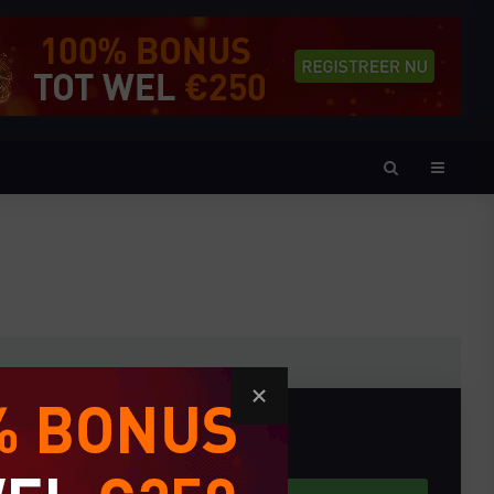
Supernova