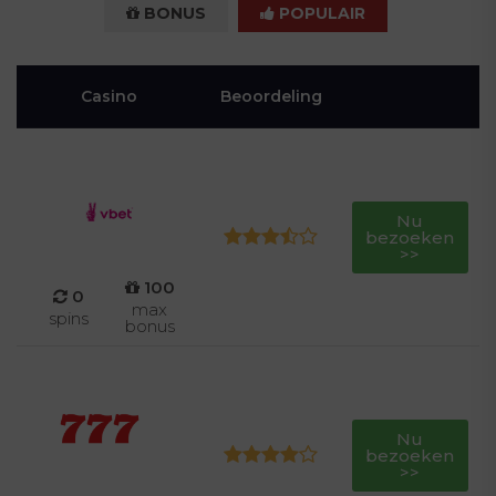
BONUS
POPULAIR
Casino
Beoordeling
Nu
bezoeken
>>
100
0
max
spins
bonus
Nu
bezoeken
>>