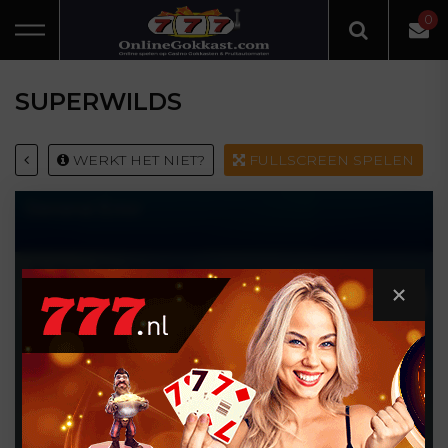
0
HOME
SUPERWILDS
ONLINE CASINO GIDS
WERKT HET NIET?
FULLSCREEN SPELEN
ALLE GOKKASTEN SPELEN
CASINO GAMES
BINGO
KRASLOTEN
Ben je 18 jaar of ouder?