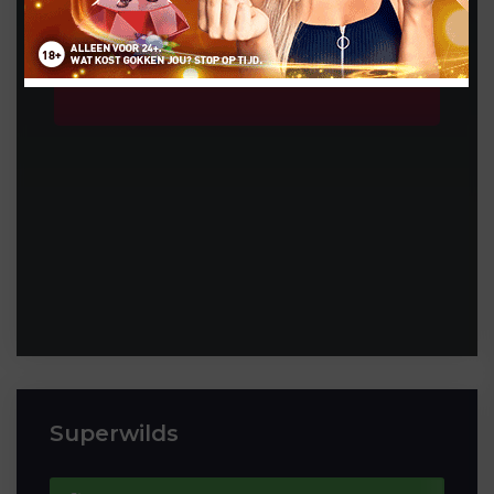
Voor dit spel dien je
18 jaar of ouder te zijn
JA
NEE
Superwilds