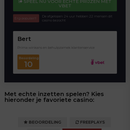
SPEEL NU VOOR ECHTE PRIJZEN MET
VBET
De afgelopen 24 uur hebben 22 mensen dit
Erg populair!!
casino bezocht
Bert
Prima winkans en behulpzamek klantenservice
Beoordeling:
10
Met echte inzetten spelen? Kies
hieronder je favoriete casino:
BEOORDELING
FREEPLAYS