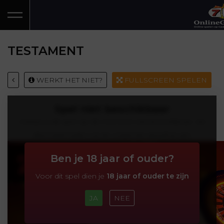
HOME
TESTAMENT
ONLINE CASINO GIDS
WERKT HET NIET?
FULLSCREEN SPELEN
ALLE GOKKASTEN SPELEN
Spel niet beschikbaar
CASINO GAMES
Helaas is dit spel op dit moment niet beschikbaar. Als
alternatief raden wij de volgende speelhal aan:
BINGO
Ben je 18 jaar of ouder?
KRASLOTEN
Voor dit spel dien je
18 jaar of ouder te zijn
JA
NEE