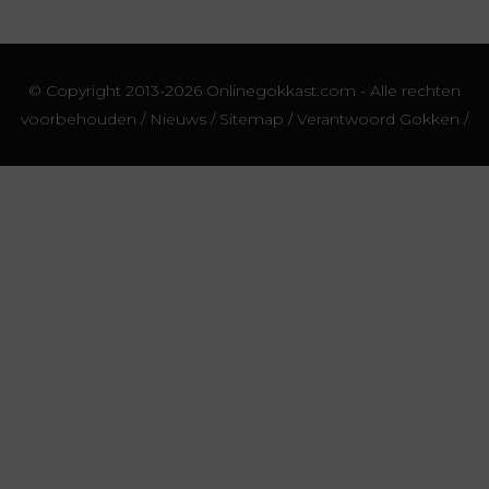
© Copyright 2013-2026 Onlinegokkast.com - Alle rechten
voorbehouden /
Nieuws
/
Sitemap
/
Verantwoord Gokken
/