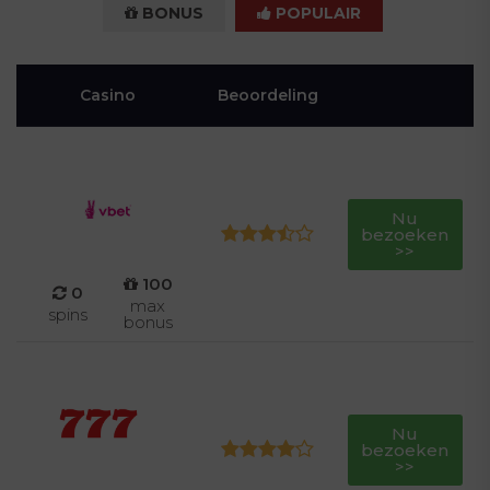
BONUS
POPULAIR
Casino
Beoordeling
Nu
bezoeken
>>
100
0
max
spins
bonus
Nu
bezoeken
>>