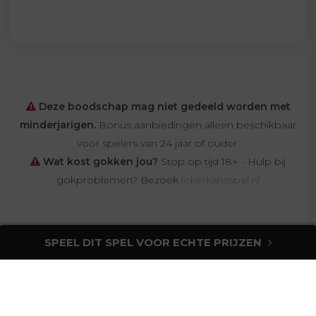
Deze boodschap mag niet gedeeld worden met
minderjarigen.
Bonus aanbiedingen alleen beschikbaar
voor spelers van 24 jaar of ouder.
Wat kost gokken jou?
Stop op tijd 18+ - Hulp bij
gokproblemen? Bezoek
loketkansspel.nl
SPEEL DIT SPEL VOOR ECHTE PRIJZEN
© Copyright 2013-2026 Onlinegokkast.com - Alle rechten
voorbehouden /
Nieuws
/
Sitemap
/
Verantwoord Gokken
/