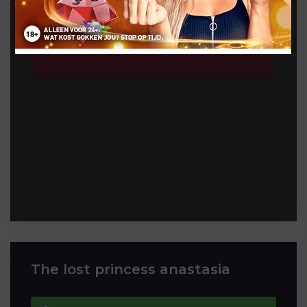
Voor dit spel dien je
18 jaar of ouder te zijn
JA
NEE
The lost princess anastasia