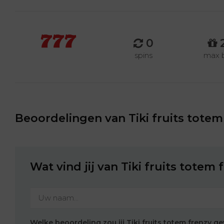
0
spins
max 
Beoordelingen van Tiki fruits totem
Wat vind jij van Tiki fruits totem 
Welke beoordeling zou jij Tiki fruits totem frenzy g