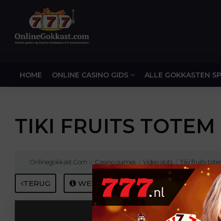
HOME
ONLINE CASINO GIDS
ALLE GOKKASTEN S
TIKI FRUITS TOTEM
Onlinegokkast.Com
Casino games
Video slots
Tiki fruits tot
TERUG
WERKT HET NIET?