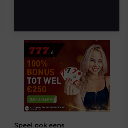
Speel ook eens