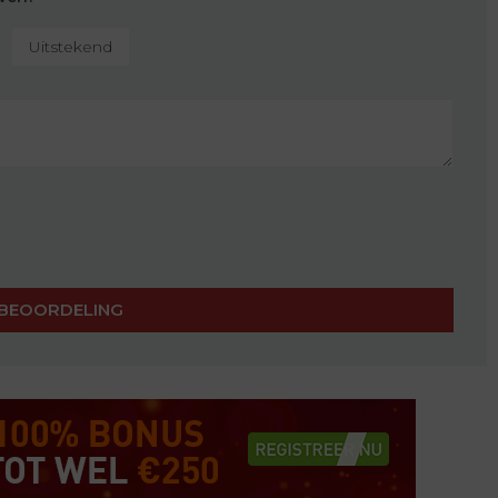
Uitstekend