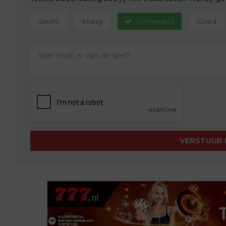
Slecht
Matig
Gemiddeld
Goed