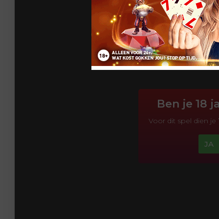
Ben je 18 j
Voor dit spel dien je
JA