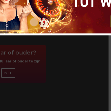
aar of ouder?
18 jaar of ouder te zijn
NEE