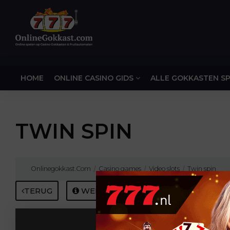
HOME
ONLINE CASINO GIDS
ALLE GOKKASTEN S
TWIN SPIN
Onlinegokkast.Com
Casino games
Video slots
Twin spin
TERUG
WERKT HET NIET?
Spel niet