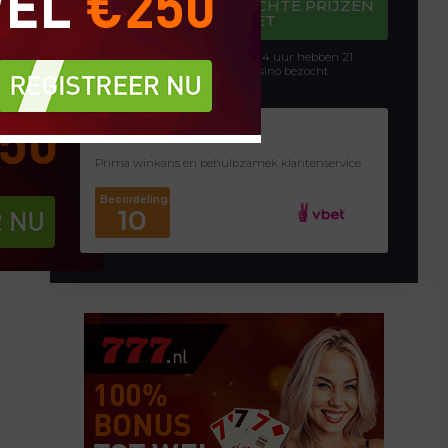
SPEEL NU VOOR ECHTE PRIJZEN
MET VBET
De afgelopen 24 uur hebben 21
Erg populair!!
mensen dit casino bezocht
Bert
Prima winkans en behulpzamek klantenservice
Beoordeling:
10