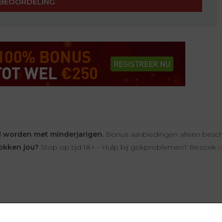
 worden met minderjarigen.
Bonus aanbiedingen alleen beschik
okken jou?
Stop op tijd 18+ - Hulp bij gokproblemen? Bezoek
l