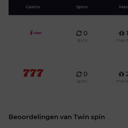
Casino
Spins
Max
0
spins
max 
0
spins
max 
Beoordelingen van Twin spin