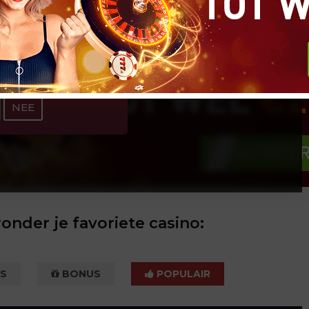
. Als alternatief raden wij de volgende speelhal aan:
aar of ouder?
18 jaar of ouder te zijn
NEE
onder je favoriete casino:
S
BONUS
POPULAIR