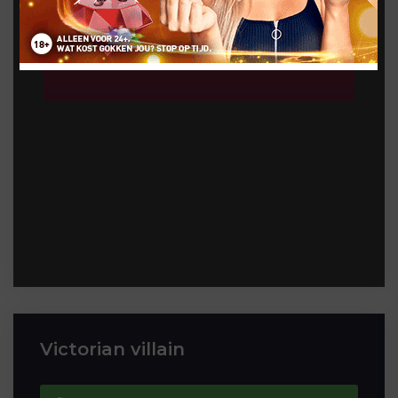
Voor dit spel dien je
18 jaar of ouder te zijn
JA
NEE
Victorian villain