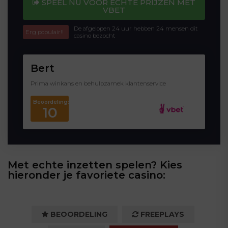
SPEEL NU VOOR ECHTE PRIJZEN MET
VBET
De afgelopen 24 uur hebben 24 mensen dit
Erg populair!!
casino bezocht
Bert
Prima winkans en behulpzamek klantenservice
Beoordeling:
10
Met echte inzetten spelen? Kies
hieronder je favoriete casino:
BEOORDELING
FREEPLAYS